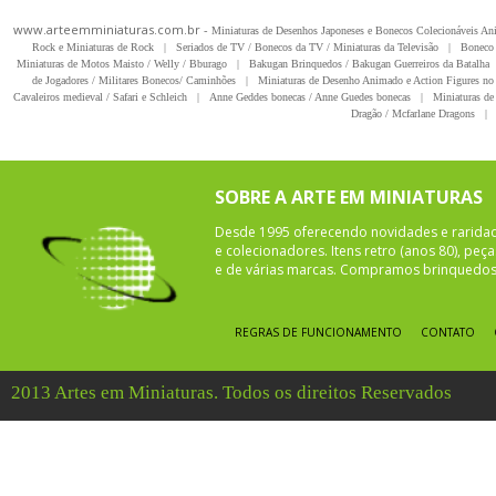
www.arteemminiaturas.com.br -
Miniaturas de Desenhos Japoneses e Bonecos Colecionáveis A
Rock e Miniaturas de Rock
|
Seriados de TV / Bonecos da TV / Miniaturas da Televisão
|
Boneco 
Miniaturas de Motos Maisto / Welly / Bburago
|
Bakugan Brinquedos / Bakugan Guerreiros da Batalha
de Jogadores / Militares Bonecos/ Caminhões
|
Miniaturas de Desenho Animado e Action Figures no 
Cavaleiros medieval / Safari e Schleich
|
Anne Geddes bonecas / Anne Guedes bonecas
|
Miniaturas de 
Dragão / Mcfarlane Dragons
|
SOBRE A ARTE EM MINIATURAS
Desde 1995 oferecendo novidades e rarida
e colecionadores. Itens retro (anos 80), pe
e de várias marcas. Compramos brinquedos 
REGRAS DE FUNCIONAMENTO
CONTATO
2013 Artes em Miniaturas. Todos os direitos Reservados