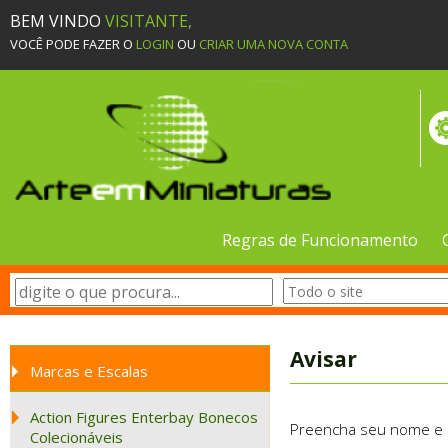
BEM VINDO
VISITANTE,
VOCÊ PODE FAZER O
LOGIN
OU
CRIAR UMA NOVA CONTA
Regras de Funcionamento
Avisar
Marcas e Escalas
Action Figures Enterbay Bonecos
Preencha seu nome e e-
Colecionáveis