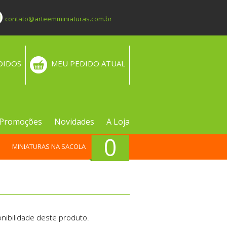
contato@arteemminiaturas.com.br
DIDOS
MEU PEDIDO ATUAL
Promoções
Novidades
A Loja
0
MINIATURAS NA SACOLA
nibilidade deste produto.