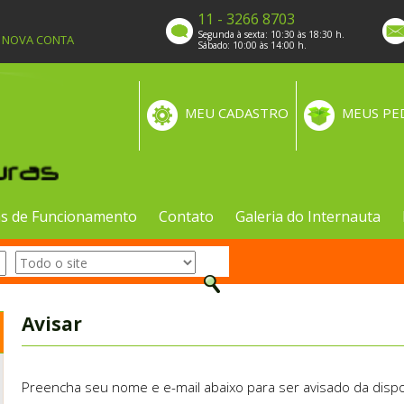
11 - 3266 8703
Segunda à sexta: 10:30 às 18:30 h.
A NOVA CONTA
Sábado: 10:00 às 14:00 h.
MEU CADASTRO
MEUS PE
s de Funcionamento
Contato
Galeria do Internauta
Avisar
Preencha seu nome e e-mail abaixo para ser avisado da dispo