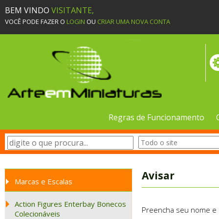
BEM VINDO
VISITANTE,
VOCÊ PODE FAZER O
LOGIN
OU
CRIAR UMA NOVA CONTA
Regras de Funcionamento
Avisar
Marcas e Escalas
Action Figures Enterbay Bonecos
Preencha seu nome e e-
Colecionáveis