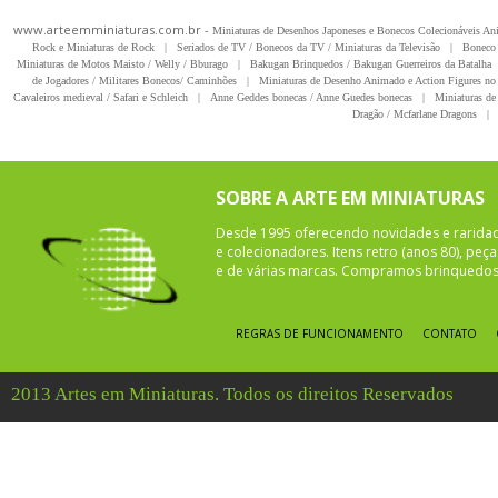
www.arteemminiaturas.com.br -
Miniaturas de Desenhos Japoneses e Bonecos Colecionáveis A
Rock e Miniaturas de Rock
|
Seriados de TV / Bonecos da TV / Miniaturas da Televisão
|
Boneco 
Miniaturas de Motos Maisto / Welly / Bburago
|
Bakugan Brinquedos / Bakugan Guerreiros da Batalha
de Jogadores / Militares Bonecos/ Caminhões
|
Miniaturas de Desenho Animado e Action Figures no 
Cavaleiros medieval / Safari e Schleich
|
Anne Geddes bonecas / Anne Guedes bonecas
|
Miniaturas de 
Dragão / Mcfarlane Dragons
|
SOBRE A ARTE EM MINIATURAS
Desde 1995 oferecendo novidades e rarida
e colecionadores. Itens retro (anos 80), pe
e de várias marcas. Compramos brinquedos 
REGRAS DE FUNCIONAMENTO
CONTATO
2013 Artes em Miniaturas. Todos os direitos Reservados