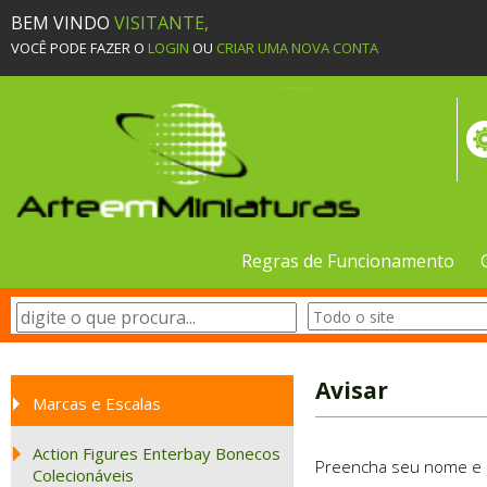
BEM VINDO
VISITANTE,
VOCÊ PODE FAZER O
LOGIN
OU
CRIAR UMA NOVA CONTA
Regras de Funcionamento
Avisar
Marcas e Escalas
Action Figures Enterbay Bonecos
Preencha seu nome e e-
Colecionáveis