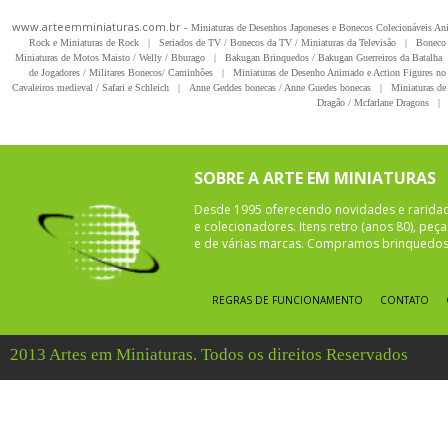
www.arteemminiaturas.com.br -
Miniaturas de Desenhos Japoneses e Bonecos Colecionáveis A
Rock e Miniaturas de Rock
|
Seriados de TV / Bonecos da TV / Miniaturas da Televisão
|
Boneco 
Miniaturas de Motos Maisto / Welly / Bburago
|
Bakugan Brinquedos / Bakugan Guerreiros da Batalha
de Jogadores / Militares Bonecos/ Caminhões
|
Miniaturas de Desenho Animado e Action Figures no 
Cavaleiros medieval / Safari e Schleich
|
Anne Geddes bonecas / Anne Guedes bonecas
|
Miniaturas de 
Dragão / Mcfarlane Dragons
|
SOBRE A ARTE EM MINIATURAS
Desde 1995 oferecendo novidades e rarida
e colecionadores. Itens retro (anos 80), pe
e de várias marcas. Compramos brinquedos 
REGRAS DE FUNCIONAMENTO
CONTATO
2013 Artes em Miniaturas. Todos os direitos Reservados