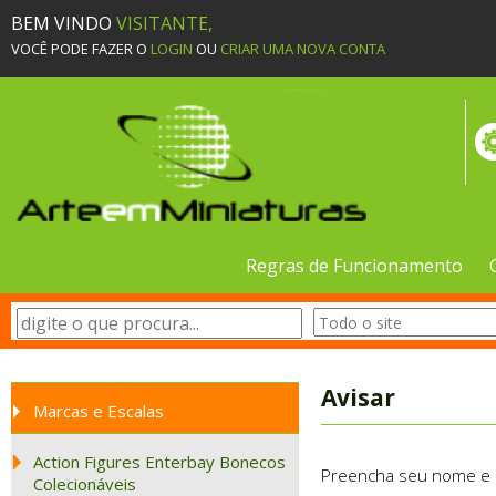
BEM VINDO
VISITANTE,
VOCÊ PODE FAZER O
LOGIN
OU
CRIAR UMA NOVA CONTA
Regras de Funcionamento
Avisar
Marcas e Escalas
Action Figures Enterbay Bonecos
Preencha seu nome e e-
Colecionáveis