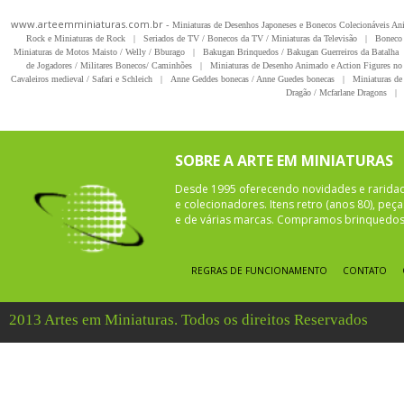
www.arteemminiaturas.com.br -
Miniaturas de Desenhos Japoneses e Bonecos Colecionáveis A
Rock e Miniaturas de Rock
|
Seriados de TV / Bonecos da TV / Miniaturas da Televisão
|
Boneco 
Miniaturas de Motos Maisto / Welly / Bburago
|
Bakugan Brinquedos / Bakugan Guerreiros da Batalha
de Jogadores / Militares Bonecos/ Caminhões
|
Miniaturas de Desenho Animado e Action Figures no 
Cavaleiros medieval / Safari e Schleich
|
Anne Geddes bonecas / Anne Guedes bonecas
|
Miniaturas de 
Dragão / Mcfarlane Dragons
|
SOBRE A ARTE EM MINIATURAS
Desde 1995 oferecendo novidades e rarida
e colecionadores. Itens retro (anos 80), pe
e de várias marcas. Compramos brinquedos 
REGRAS DE FUNCIONAMENTO
CONTATO
2013 Artes em Miniaturas. Todos os direitos Reservados