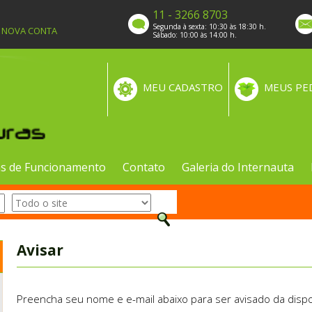
11 - 3266 8703
Segunda à sexta: 10:30 às 18:30 h.
A NOVA CONTA
Sábado: 10:00 às 14:00 h.
MEU CADASTRO
MEUS PE
s de Funcionamento
Contato
Galeria do Internauta
Avisar
Preencha seu nome e e-mail abaixo para ser avisado da dispo