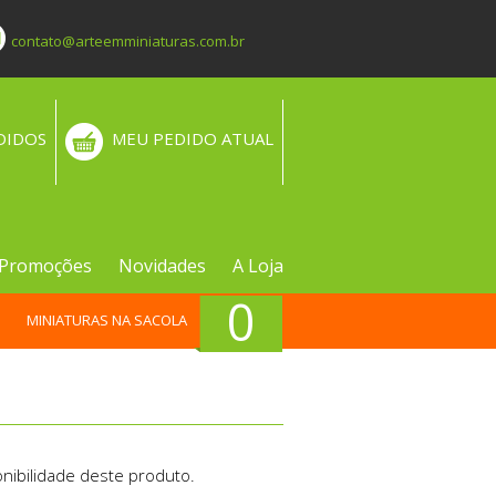
contato@arteemminiaturas.com.br
DIDOS
MEU PEDIDO ATUAL
Promoções
Novidades
A Loja
0
MINIATURAS NA SACOLA
nibilidade deste produto.