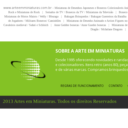
www.arteemminiaturas.com.br -
Miniaturas de Desenhos Japoneses e Bonecos Colecionáveis A
Rock e Miniaturas de Rock
|
Seriados de TV / Bonecos da TV / Miniaturas da Televisão
|
Boneco 
Miniaturas de Motos Maisto / Welly / Bburago
|
Bakugan Brinquedos / Bakugan Guerreiros da Batalha
de Jogadores / Militares Bonecos/ Caminhões
|
Miniaturas de Desenho Animado e Action Figures no 
Cavaleiros medieval / Safari e Schleich
|
Anne Geddes bonecas / Anne Guedes bonecas
|
Miniaturas de 
Dragão / Mcfarlane Dragons
|
SOBRE A ARTE EM MINIATURAS
Desde 1995 oferecendo novidades e rarida
e colecionadores. Itens retro (anos 80), pe
e de várias marcas. Compramos brinquedos 
REGRAS DE FUNCIONAMENTO
CONTATO
2013 Artes em Miniaturas. Todos os direitos Reservados