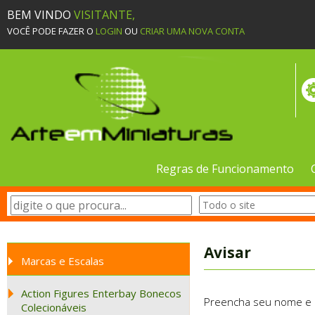
BEM VINDO
VISITANTE,
VOCÊ PODE FAZER O
LOGIN
OU
CRIAR UMA NOVA CONTA
Regras de Funcionamento
Avisar
Marcas e Escalas
Action Figures Enterbay Bonecos
Preencha seu nome e e-
Colecionáveis