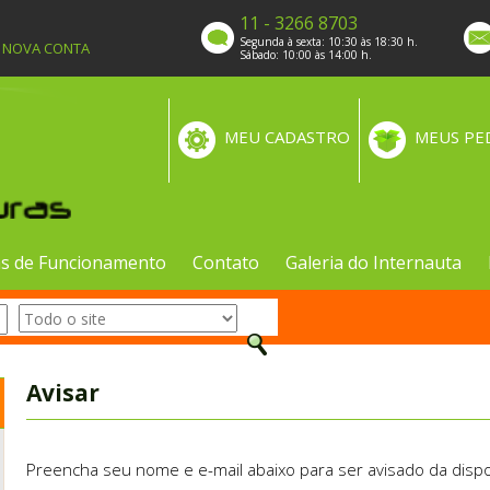
11 - 3266 8703
Segunda à sexta: 10:30 às 18:30 h.
A NOVA CONTA
Sábado: 10:00 às 14:00 h.
MEU CADASTRO
MEUS PE
s de Funcionamento
Contato
Galeria do Internauta
Avisar
Preencha seu nome e e-mail abaixo para ser avisado da dispo