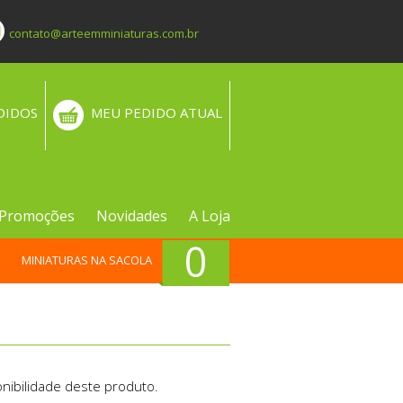
contato@arteemminiaturas.com.br
DIDOS
MEU PEDIDO ATUAL
Promoções
Novidades
A Loja
0
MINIATURAS NA SACOLA
nibilidade deste produto.