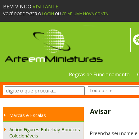
BEM VINDO
VISITANTE,
VOCÊ PODE FAZER O
LOGIN
OU
CRIAR UMA NOVA CONTA
Regras de Funcionamento
Avisar
Marcas e Escalas
Action Figures Enterbay Bonecos
Preencha seu nome e e-
Colecionáveis