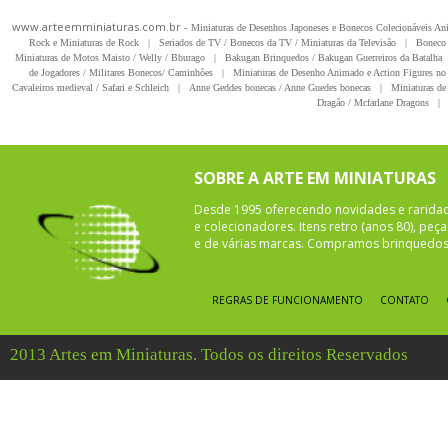
www.arteemminiaturas.com.br -
Miniaturas de Desenhos Japoneses e Bonecos Colecionáveis A
Rock e Miniaturas de Rock
|
Seriados de TV / Bonecos da TV / Miniaturas da Televisão
|
Boneco 
Miniaturas de Motos Maisto / Welly / Bburago
|
Bakugan Brinquedos / Bakugan Guerreiros da Batalha
de Jogadores / Militares Bonecos/ Caminhões
|
Miniaturas de Desenho Animado e Action Figures no 
Cavaleiros medieval / Safari e Schleich
|
Anne Geddes bonecas / Anne Guedes bonecas
|
Miniaturas de 
Dragão / Mcfarlane Dragons
|
SOBRE A ARTE EM MINIATURAS
Desde 1995 oferecendo novidades e rarida
e colecionadores. Itens retro (anos 80), pe
e de várias marcas. Compramos brinquedos 
REGRAS DE FUNCIONAMENTO
CONTATO
2013 Artes em Miniaturas. Todos os direitos Reservados