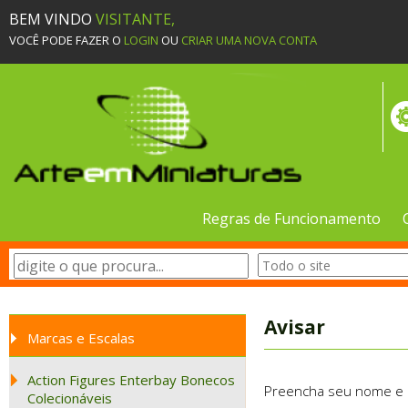
BEM VINDO
VISITANTE,
VOCÊ PODE FAZER O
LOGIN
OU
CRIAR UMA NOVA CONTA
Regras de Funcionamento
Avisar
Marcas e Escalas
Action Figures Enterbay Bonecos
Preencha seu nome e e-
Colecionáveis