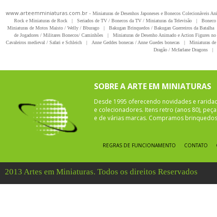
www.arteemminiaturas.com.br -
Miniaturas de Desenhos Japoneses e Bonecos Colecionáveis A
Rock e Miniaturas de Rock
|
Seriados de TV / Bonecos da TV / Miniaturas da Televisão
|
Boneco 
Miniaturas de Motos Maisto / Welly / Bburago
|
Bakugan Brinquedos / Bakugan Guerreiros da Batalha
de Jogadores / Militares Bonecos/ Caminhões
|
Miniaturas de Desenho Animado e Action Figures no 
Cavaleiros medieval / Safari e Schleich
|
Anne Geddes bonecas / Anne Guedes bonecas
|
Miniaturas de 
Dragão / Mcfarlane Dragons
|
SOBRE A ARTE EM MINIATURAS
Desde 1995 oferecendo novidades e rarida
e colecionadores. Itens retro (anos 80), pe
e de várias marcas. Compramos brinquedos 
REGRAS DE FUNCIONAMENTO
CONTATO
2013 Artes em Miniaturas. Todos os direitos Reservados