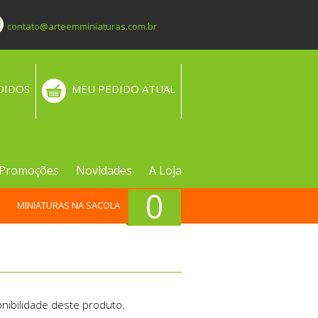
contato@arteemminiaturas.com.br
DIDOS
MEU PEDIDO ATUAL
Promoções
Novidades
A Loja
0
MINIATURAS NA SACOLA
nibilidade deste produto.