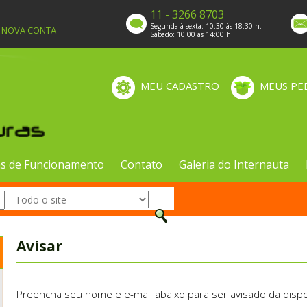
11 - 3266 8703
Segunda à sexta: 10:30 às 18:30 h.
A NOVA CONTA
Sábado: 10:00 às 14:00 h.
MEU CADASTRO
MEUS PE
s de Funcionamento
Contato
Galeria do Internauta
Avisar
Preencha seu nome e e-mail abaixo para ser avisado da dispo