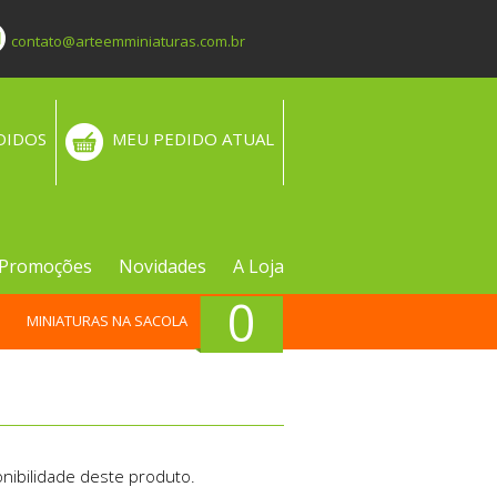
contato@arteemminiaturas.com.br
DIDOS
MEU PEDIDO ATUAL
Promoções
Novidades
A Loja
0
MINIATURAS NA SACOLA
nibilidade deste produto.