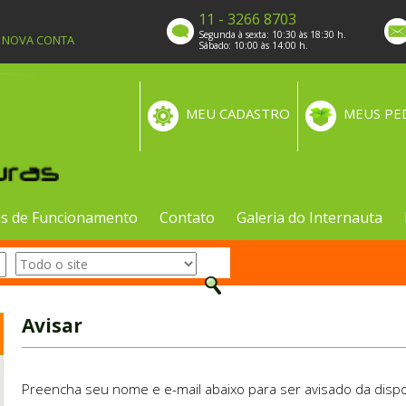
11 - 3266 8703
Segunda à sexta: 10:30 às 18:30 h.
A NOVA CONTA
Sábado: 10:00 às 14:00 h.
MEU CADASTRO
MEUS PE
s de Funcionamento
Contato
Galeria do Internauta
Avisar
Preencha seu nome e e-mail abaixo para ser avisado da dispo