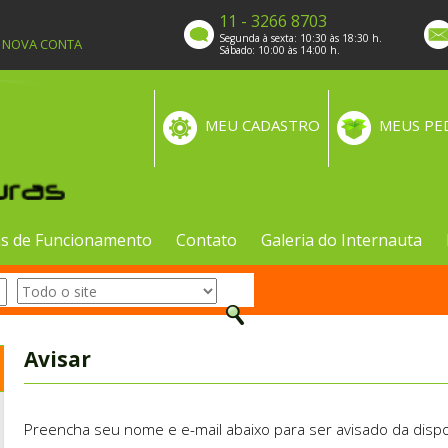
11 - 3266 8703
Segunda à sexta: 10:30 às 18:30 h.
A NOVA CONTA
Sábado: 10:00 às 14:00 h.
MEU CADASTRO
MEUS PE
s de Funcionamento
Contato
Galeria do Internauta
Avisar
Preencha seu nome e e-mail abaixo para ser avisado da dispo