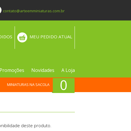
contato@arteemminiaturas.com.br
DIDOS
MEU PEDIDO ATUAL
Promoções
Novidades
A Loja
0
MINIATURAS NA SACOLA
nibilidade deste produto.