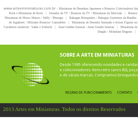
www.arteemminiaturas.com.br -
Miniaturas de Desenhos Japoneses e Bonecos Colecionáveis A
Rock e Miniaturas de Rock
|
Seriados de TV / Bonecos da TV / Miniaturas da Televisão
|
Boneco 
Miniaturas de Motos Maisto / Welly / Bburago
|
Bakugan Brinquedos / Bakugan Guerreiros da Batalha
de Jogadores / Militares Bonecos/ Caminhões
|
Miniaturas de Desenho Animado e Action Figures no 
Cavaleiros medieval / Safari e Schleich
|
Anne Geddes bonecas / Anne Guedes bonecas
|
Miniaturas de 
Dragão / Mcfarlane Dragons
|
SOBRE A ARTE EM MINIATURAS
Desde 1995 oferecendo novidades e rarida
e colecionadores. Itens retro (anos 80), pe
e de várias marcas. Compramos brinquedos 
REGRAS DE FUNCIONAMENTO
CONTATO
2013 Artes em Miniaturas. Todos os direitos Reservados