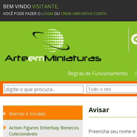
BEM VINDO
VISITANTE,
VOCÊ PODE FAZER O
LOGIN
OU
CRIAR UMA NOVA CONTA
Regras de Funcionamento
Avisar
Marcas e Escalas
Action Figures Enterbay Bonecos
Preencha seu nome e e-
Colecionáveis