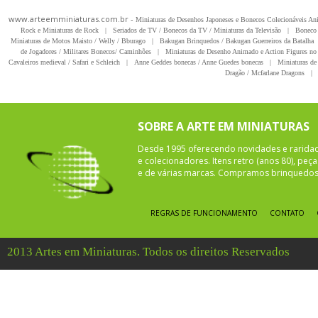
www.arteemminiaturas.com.br -
Miniaturas de Desenhos Japoneses e Bonecos Colecionáveis A
Rock e Miniaturas de Rock
|
Seriados de TV / Bonecos da TV / Miniaturas da Televisão
|
Boneco 
Miniaturas de Motos Maisto / Welly / Bburago
|
Bakugan Brinquedos / Bakugan Guerreiros da Batalha
de Jogadores / Militares Bonecos/ Caminhões
|
Miniaturas de Desenho Animado e Action Figures no 
Cavaleiros medieval / Safari e Schleich
|
Anne Geddes bonecas / Anne Guedes bonecas
|
Miniaturas de 
Dragão / Mcfarlane Dragons
|
SOBRE A ARTE EM MINIATURAS
Desde 1995 oferecendo novidades e rarida
e colecionadores. Itens retro (anos 80), pe
e de várias marcas. Compramos brinquedos 
REGRAS DE FUNCIONAMENTO
CONTATO
2013 Artes em Miniaturas. Todos os direitos Reservados