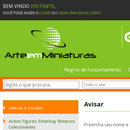
BEM VINDO
VISITANTE,
VOCÊ PODE FAZER O
LOGIN
OU
CRIAR UMA NOVA CONTA
Regras de Funcionamento
Avisar
Marcas e Escalas
Action Figures Enterbay Bonecos
Preencha seu nome e e-
Colecionáveis