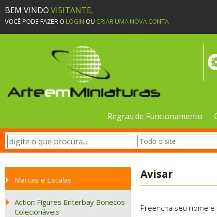
BEM VINDO
VISITANTE,
VOCÊ PODE FAZER O
LOGIN
OU
CRIAR UMA NOVA CONTA
Regras de Funcionamento
Avisar
Marcas e Escalas
Action Figures Enterbay Bonecos
Preencha seu nome e e-
Colecionáveis