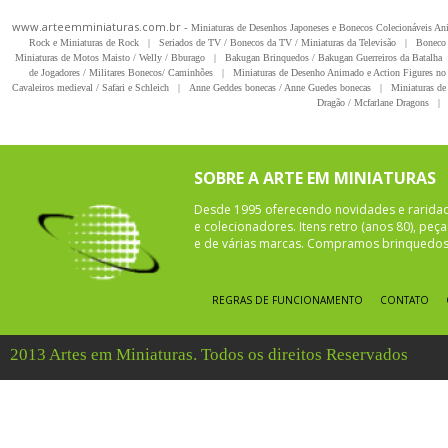
www.arteemminiaturas.com.br -
Miniaturas de Desenhos Japoneses e Bonecos Colecionáveis A
Rock e Miniaturas de Rock
|
Seriados de TV / Bonecos da TV / Miniaturas da Televisão
|
Boneco 
Miniaturas de Motos Maisto / Welly / Bburago
|
Bakugan Brinquedos / Bakugan Guerreiros da Batalha
de Jogadores / Militares Bonecos/ Caminhões
|
Miniaturas de Desenho Animado e Action Figures no 
Cavaleiros medieval / Safari e Schleich
|
Anne Geddes bonecas / Anne Guedes bonecas
|
Miniaturas de 
Dragão / Mcfarlane Dragons
|
SOBRE A ARTE EM MINIATURAS
Desde 1995 oferecendo novidades e rarida
e colecionadores. Itens retro (anos 80), pe
e de várias marcas. Compramos brinquedos 
REGRAS DE FUNCIONAMENTO
CONTATO
2013 Artes em Miniaturas. Todos os direitos Reservados