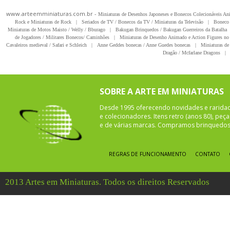
www.arteemminiaturas.com.br -
Miniaturas de Desenhos Japoneses e Bonecos Colecionáveis A
Rock e Miniaturas de Rock
|
Seriados de TV / Bonecos da TV / Miniaturas da Televisão
|
Boneco 
Miniaturas de Motos Maisto / Welly / Bburago
|
Bakugan Brinquedos / Bakugan Guerreiros da Batalha
de Jogadores / Militares Bonecos/ Caminhões
|
Miniaturas de Desenho Animado e Action Figures no 
Cavaleiros medieval / Safari e Schleich
|
Anne Geddes bonecas / Anne Guedes bonecas
|
Miniaturas de 
Dragão / Mcfarlane Dragons
|
SOBRE A ARTE EM MINIATURAS
Desde 1995 oferecendo novidades e rarida
e colecionadores. Itens retro (anos 80), pe
e de várias marcas. Compramos brinquedos 
REGRAS DE FUNCIONAMENTO
CONTATO
2013 Artes em Miniaturas. Todos os direitos Reservados