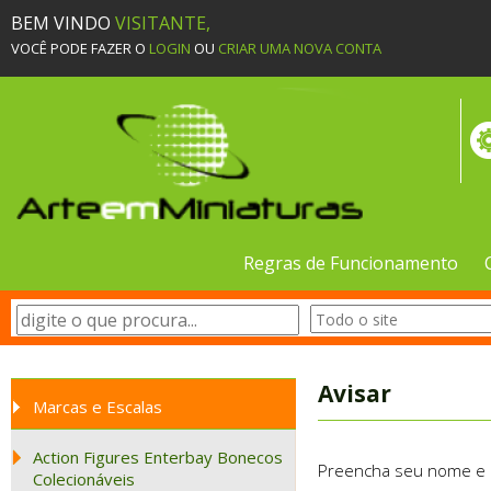
BEM VINDO
VISITANTE,
VOCÊ PODE FAZER O
LOGIN
OU
CRIAR UMA NOVA CONTA
Regras de Funcionamento
Avisar
Marcas e Escalas
Action Figures Enterbay Bonecos
Preencha seu nome e e-
Colecionáveis