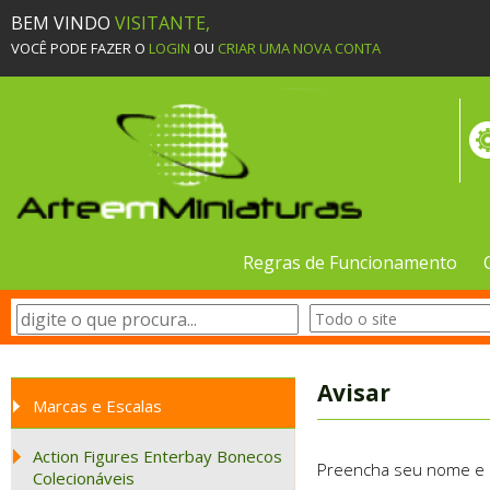
BEM VINDO
VISITANTE,
VOCÊ PODE FAZER O
LOGIN
OU
CRIAR UMA NOVA CONTA
Regras de Funcionamento
Avisar
Marcas e Escalas
Action Figures Enterbay Bonecos
Preencha seu nome e e-
Colecionáveis