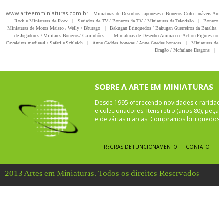
www.arteemminiaturas.com.br -
Miniaturas de Desenhos Japoneses e Bonecos Colecionáveis A
Rock e Miniaturas de Rock
|
Seriados de TV / Bonecos da TV / Miniaturas da Televisão
|
Boneco 
Miniaturas de Motos Maisto / Welly / Bburago
|
Bakugan Brinquedos / Bakugan Guerreiros da Batalha
de Jogadores / Militares Bonecos/ Caminhões
|
Miniaturas de Desenho Animado e Action Figures no 
Cavaleiros medieval / Safari e Schleich
|
Anne Geddes bonecas / Anne Guedes bonecas
|
Miniaturas de 
Dragão / Mcfarlane Dragons
|
SOBRE A ARTE EM MINIATURAS
Desde 1995 oferecendo novidades e rarida
e colecionadores. Itens retro (anos 80), pe
e de várias marcas. Compramos brinquedos 
REGRAS DE FUNCIONAMENTO
CONTATO
2013 Artes em Miniaturas. Todos os direitos Reservados