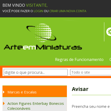
BEM VINDO
VISITANTE,
VOCÊ PODE FAZER O
LOGIN
OU
CRIAR UMA NOVA CONTA
Regras de Funcionamento
Avisar
Marcas e Escalas
Action Figures Enterbay Bonecos
Preencha seu nome e e-
Colecionáveis