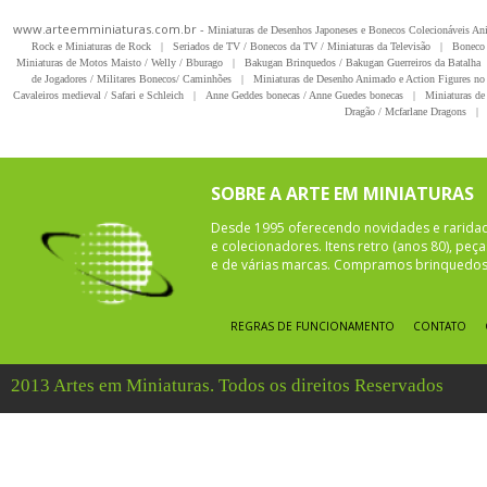
www.arteemminiaturas.com.br -
Miniaturas de Desenhos Japoneses e Bonecos Colecionáveis A
Rock e Miniaturas de Rock
|
Seriados de TV / Bonecos da TV / Miniaturas da Televisão
|
Boneco 
Miniaturas de Motos Maisto / Welly / Bburago
|
Bakugan Brinquedos / Bakugan Guerreiros da Batalha
de Jogadores / Militares Bonecos/ Caminhões
|
Miniaturas de Desenho Animado e Action Figures no 
Cavaleiros medieval / Safari e Schleich
|
Anne Geddes bonecas / Anne Guedes bonecas
|
Miniaturas de 
Dragão / Mcfarlane Dragons
|
SOBRE A ARTE EM MINIATURAS
Desde 1995 oferecendo novidades e rarida
e colecionadores. Itens retro (anos 80), pe
e de várias marcas. Compramos brinquedos 
REGRAS DE FUNCIONAMENTO
CONTATO
2013 Artes em Miniaturas. Todos os direitos Reservados