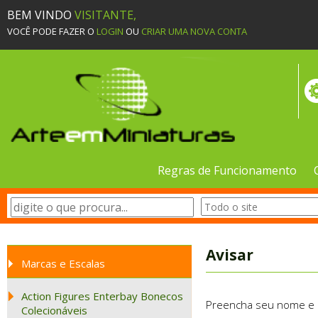
BEM VINDO
VISITANTE,
VOCÊ PODE FAZER O
LOGIN
OU
CRIAR UMA NOVA CONTA
Regras de Funcionamento
Avisar
Marcas e Escalas
Action Figures Enterbay Bonecos
Preencha seu nome e e-
Colecionáveis