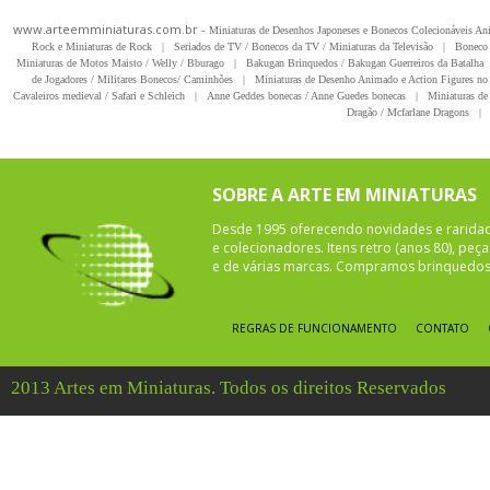
www.arteemminiaturas.com.br -
Miniaturas de Desenhos Japoneses e Bonecos Colecionáveis A
Rock e Miniaturas de Rock
|
Seriados de TV / Bonecos da TV / Miniaturas da Televisão
|
Boneco 
Miniaturas de Motos Maisto / Welly / Bburago
|
Bakugan Brinquedos / Bakugan Guerreiros da Batalha
de Jogadores / Militares Bonecos/ Caminhões
|
Miniaturas de Desenho Animado e Action Figures no 
Cavaleiros medieval / Safari e Schleich
|
Anne Geddes bonecas / Anne Guedes bonecas
|
Miniaturas de 
Dragão / Mcfarlane Dragons
|
SOBRE A ARTE EM MINIATURAS
Desde 1995 oferecendo novidades e rarida
e colecionadores. Itens retro (anos 80), pe
e de várias marcas. Compramos brinquedos 
REGRAS DE FUNCIONAMENTO
CONTATO
2013 Artes em Miniaturas. Todos os direitos Reservados