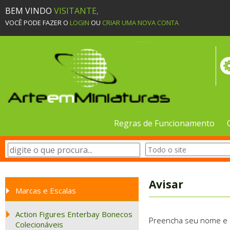
BEM VINDO
VISITANTE,
VOCÊ PODE FAZER O
LOGIN
OU
CRIAR UMA NOVA CONTA
Regras de Funcionamento
Avisar
Marcas e Escalas
Action Figures Enterbay Bonecos
Preencha seu nome e e-
Colecionáveis