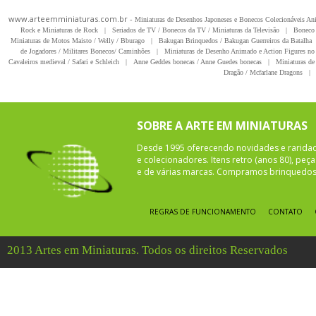
www.arteemminiaturas.com.br -
Miniaturas de Desenhos Japoneses e Bonecos Colecionáveis A
Rock e Miniaturas de Rock
|
Seriados de TV / Bonecos da TV / Miniaturas da Televisão
|
Boneco 
Miniaturas de Motos Maisto / Welly / Bburago
|
Bakugan Brinquedos / Bakugan Guerreiros da Batalha
de Jogadores / Militares Bonecos/ Caminhões
|
Miniaturas de Desenho Animado e Action Figures no 
Cavaleiros medieval / Safari e Schleich
|
Anne Geddes bonecas / Anne Guedes bonecas
|
Miniaturas de 
Dragão / Mcfarlane Dragons
|
SOBRE A ARTE EM MINIATURAS
Desde 1995 oferecendo novidades e rarida
e colecionadores. Itens retro (anos 80), pe
e de várias marcas. Compramos brinquedos 
REGRAS DE FUNCIONAMENTO
CONTATO
2013 Artes em Miniaturas. Todos os direitos Reservados