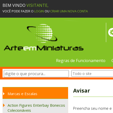
BEM VINDO
VISITANTE,
VOCÊ PODE FAZER O
LOGIN
OU
CRIAR UMA NOVA CONTA
Regras de Funcionamento
Avisar
Marcas e Escalas
Action Figures Enterbay Bonecos
Preencha seu nome e e-
Colecionáveis