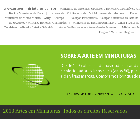
www.arteemminiaturas.com.br -
Miniaturas de Desenhos Japoneses e Bonecos Colecionáveis A
Rock e Miniaturas de Rock
|
Seriados de TV / Bonecos da TV / Miniaturas da Televisão
|
Boneco 
Miniaturas de Motos Maisto / Welly / Bburago
|
Bakugan Brinquedos / Bakugan Guerreiros da Batalha
de Jogadores / Militares Bonecos/ Caminhões
|
Miniaturas de Desenho Animado e Action Figures no 
Cavaleiros medieval / Safari e Schleich
|
Anne Geddes bonecas / Anne Guedes bonecas
|
Miniaturas de 
Dragão / Mcfarlane Dragons
|
SOBRE A ARTE EM MINIATURAS
Desde 1995 oferecendo novidades e rarida
e colecionadores. Itens retro (anos 80), pe
e de várias marcas. Compramos brinquedos 
REGRAS DE FUNCIONAMENTO
CONTATO
2013 Artes em Miniaturas. Todos os direitos Reservados