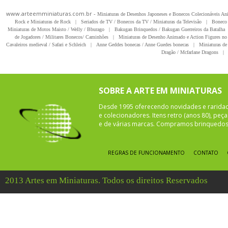
www.arteemminiaturas.com.br -
Miniaturas de Desenhos Japoneses e Bonecos Colecionáveis A
Rock e Miniaturas de Rock
|
Seriados de TV / Bonecos da TV / Miniaturas da Televisão
|
Boneco 
Miniaturas de Motos Maisto / Welly / Bburago
|
Bakugan Brinquedos / Bakugan Guerreiros da Batalha
de Jogadores / Militares Bonecos/ Caminhões
|
Miniaturas de Desenho Animado e Action Figures no 
Cavaleiros medieval / Safari e Schleich
|
Anne Geddes bonecas / Anne Guedes bonecas
|
Miniaturas de 
Dragão / Mcfarlane Dragons
|
SOBRE A ARTE EM MINIATURAS
Desde 1995 oferecendo novidades e rarida
e colecionadores. Itens retro (anos 80), pe
e de várias marcas. Compramos brinquedos 
REGRAS DE FUNCIONAMENTO
CONTATO
2013 Artes em Miniaturas. Todos os direitos Reservados