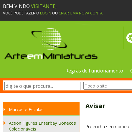
BEM VINDO
VISITANTE,
VOCÊ PODE FAZER O
LOGIN
OU
CRIAR UMA NOVA CONTA
Regras de Funcionamento
Avisar
Marcas e Escalas
Action Figures Enterbay Bonecos
Preencha seu nome e e-
Colecionáveis