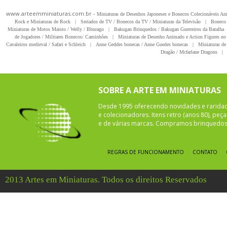
www.arteemminiaturas.com.br -
Miniaturas de Desenhos Japoneses e Bonecos Colecionáveis A
Rock e Miniaturas de Rock
|
Seriados de TV / Bonecos da TV / Miniaturas da Televisão
|
Boneco 
Miniaturas de Motos Maisto / Welly / Bburago
|
Bakugan Brinquedos / Bakugan Guerreiros da Batalha
de Jogadores / Militares Bonecos/ Caminhões
|
Miniaturas de Desenho Animado e Action Figures no 
Cavaleiros medieval / Safari e Schleich
|
Anne Geddes bonecas / Anne Guedes bonecas
|
Miniaturas de 
Dragão / Mcfarlane Dragons
|
SOBRE A ARTE EM MINIATURAS
Desde 1995 oferecendo novidades e rarida
e colecionadores. Itens retro (anos 80), pe
e de várias marcas. Compramos brinquedos 
REGRAS DE FUNCIONAMENTO
CONTATO
2013 Artes em Miniaturas. Todos os direitos Reservados