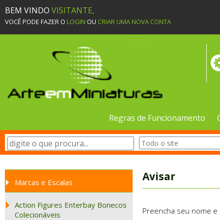
BEM VINDO
VISITANTE,
VOCÊ PODE FAZER O
LOGIN
OU
CRIAR UMA NOVA CONTA
Regras de Funcionamento
Avisar
Marcas e Escalas
Action Figures Enterbay Bonecos
Preencha seu nome e e-
Colecionáveis