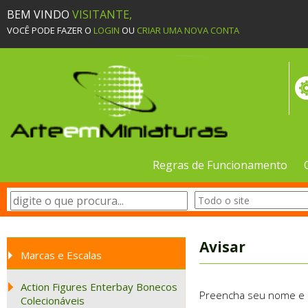
BEM VINDO
VISITANTE,
VOCÊ PODE FAZER O
LOGIN
OU
CRIAR UMA NOVA CONTA
Regras de Funcionamento
Avisar
Marcas e Escalas
Action Figures Enterbay Bonecos
Preencha seu nome e e-
Colecionáveis