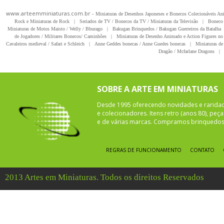
www.arteemminiaturas.com.br -
Miniaturas de Desenhos Japoneses e Bonecos Colecionáveis A
Rock e Miniaturas de Rock
|
Seriados de TV / Bonecos da TV / Miniaturas da Televisão
|
Boneco 
Miniaturas de Motos Maisto / Welly / Bburago
|
Bakugan Brinquedos / Bakugan Guerreiros da Batalha
de Jogadores / Militares Bonecos/ Caminhões
|
Miniaturas de Desenho Animado e Action Figures no 
Cavaleiros medieval / Safari e Schleich
|
Anne Geddes bonecas / Anne Guedes bonecas
|
Miniaturas de 
Dragão / Mcfarlane Dragons
|
SOBRE A ARTE EM MINIATURAS
Desde 1995 oferecendo novidades e rarida
e colecionadores. Itens retro (anos 80), pe
e de várias marcas. Compramos brinquedos 
REGRAS DE FUNCIONAMENTO
CONTATO
2013 Artes em Miniaturas. Todos os direitos Reservados