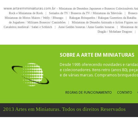
www.arteemminiaturas.com.br -
Miniaturas de Desenhos Japoneses e Bonecos Colecionáveis A
Rock e Miniaturas de Rock
|
Seriados de TV / Bonecos da TV / Miniaturas da Televisão
|
Boneco 
Miniaturas de Motos Maisto / Welly / Bburago
|
Bakugan Brinquedos / Bakugan Guerreiros da Batalha
de Jogadores / Militares Bonecos/ Caminhões
|
Miniaturas de Desenho Animado e Action Figures no 
Cavaleiros medieval / Safari e Schleich
|
Anne Geddes bonecas / Anne Guedes bonecas
|
Miniaturas de 
Dragão / Mcfarlane Dragons
|
SOBRE A ARTE EM MINIATURAS
Desde 1995 oferecendo novidades e rarida
e colecionadores. Itens retro (anos 80), pe
e de várias marcas. Compramos brinquedos 
REGRAS DE FUNCIONAMENTO
CONTATO
2013 Artes em Miniaturas. Todos os direitos Reservados