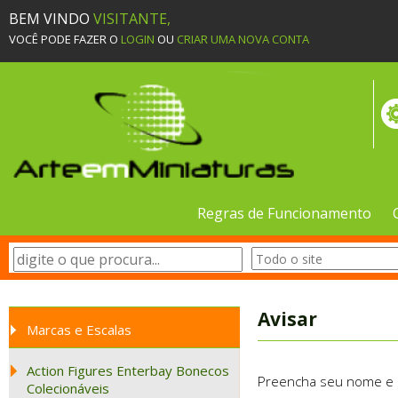
BEM VINDO
VISITANTE,
VOCÊ PODE FAZER O
LOGIN
OU
CRIAR UMA NOVA CONTA
Regras de Funcionamento
Avisar
Marcas e Escalas
Action Figures Enterbay Bonecos
Preencha seu nome e e-
Colecionáveis