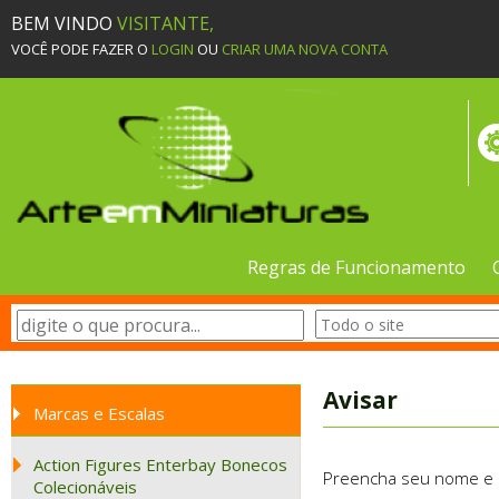
BEM VINDO
VISITANTE,
VOCÊ PODE FAZER O
LOGIN
OU
CRIAR UMA NOVA CONTA
Regras de Funcionamento
Avisar
Marcas e Escalas
Action Figures Enterbay Bonecos
Preencha seu nome e e-
Colecionáveis