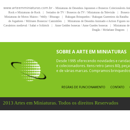
www.arteemminiaturas.com.br -
Miniaturas de Desenhos Japoneses e Bonecos Colecionáveis A
Rock e Miniaturas de Rock
|
Seriados de TV / Bonecos da TV / Miniaturas da Televisão
|
Boneco 
Miniaturas de Motos Maisto / Welly / Bburago
|
Bakugan Brinquedos / Bakugan Guerreiros da Batalha
de Jogadores / Militares Bonecos/ Caminhões
|
Miniaturas de Desenho Animado e Action Figures no 
Cavaleiros medieval / Safari e Schleich
|
Anne Geddes bonecas / Anne Guedes bonecas
|
Miniaturas de 
Dragão / Mcfarlane Dragons
|
SOBRE A ARTE EM MINIATURAS
Desde 1995 oferecendo novidades e rarida
e colecionadores. Itens retro (anos 80), pe
e de várias marcas. Compramos brinquedos 
REGRAS DE FUNCIONAMENTO
CONTATO
2013 Artes em Miniaturas. Todos os direitos Reservados