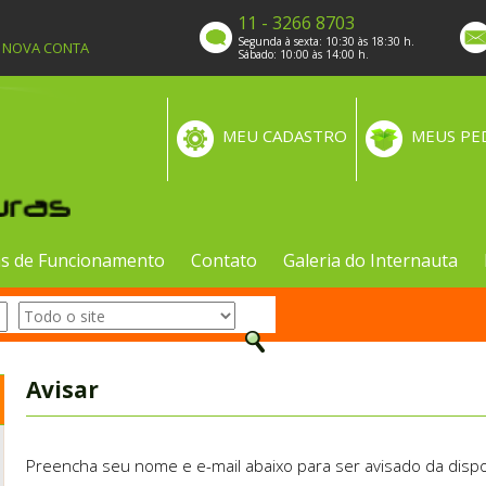
11 - 3266 8703
Segunda à sexta: 10:30 às 18:30 h.
A NOVA CONTA
Sábado: 10:00 às 14:00 h.
MEU CADASTRO
MEUS PE
s de Funcionamento
Contato
Galeria do Internauta
Avisar
Preencha seu nome e e-mail abaixo para ser avisado da dispo