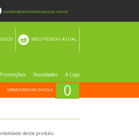
contato@arteemminiaturas.com.br
DIDOS
MEU PEDIDO ATUAL
Promoções
Novidades
A Loja
0
MINIATURAS NA SACOLA
nibilidade deste produto.