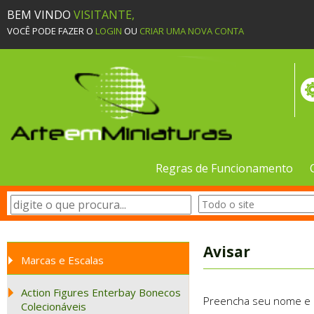
BEM VINDO
VISITANTE,
VOCÊ PODE FAZER O
LOGIN
OU
CRIAR UMA NOVA CONTA
Regras de Funcionamento
Avisar
Marcas e Escalas
Action Figures Enterbay Bonecos
Preencha seu nome e e-
Colecionáveis