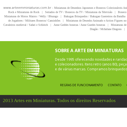
www.arteemminiaturas.com.br -
Miniaturas de Desenhos Japoneses e Bonecos Colecionáveis A
Rock e Miniaturas de Rock
|
Seriados de TV / Bonecos da TV / Miniaturas da Televisão
|
Boneco 
Miniaturas de Motos Maisto / Welly / Bburago
|
Bakugan Brinquedos / Bakugan Guerreiros da Batalha
de Jogadores / Militares Bonecos/ Caminhões
|
Miniaturas de Desenho Animado e Action Figures no 
Cavaleiros medieval / Safari e Schleich
|
Anne Geddes bonecas / Anne Guedes bonecas
|
Miniaturas de 
Dragão / Mcfarlane Dragons
|
SOBRE A ARTE EM MINIATURAS
Desde 1995 oferecendo novidades e rarida
e colecionadores. Itens retro (anos 80), pe
e de várias marcas. Compramos brinquedos 
REGRAS DE FUNCIONAMENTO
CONTATO
2013 Artes em Miniaturas. Todos os direitos Reservados