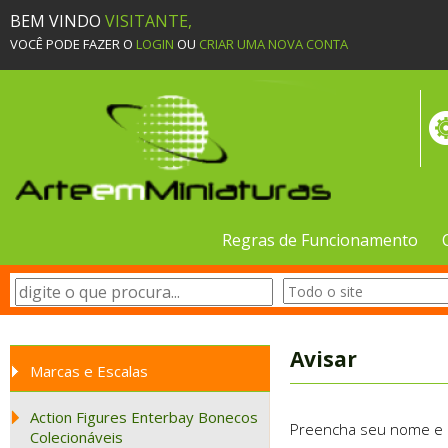
BEM VINDO
VISITANTE,
VOCÊ PODE FAZER O
LOGIN
OU
CRIAR UMA NOVA CONTA
Regras de Funcionamento
Avisar
Marcas e Escalas
Action Figures Enterbay Bonecos
Preencha seu nome e e-
Colecionáveis