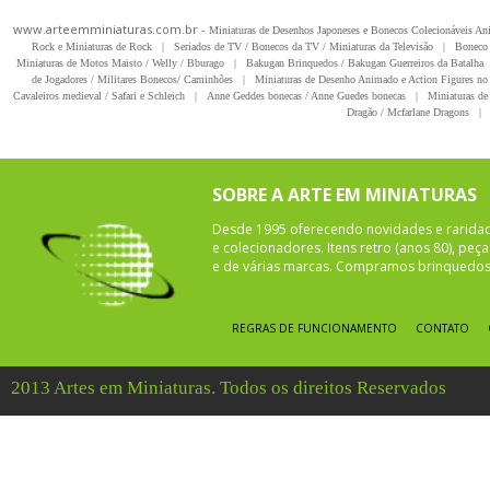
www.arteemminiaturas.com.br -
Miniaturas de Desenhos Japoneses e Bonecos Colecionáveis A
Rock e Miniaturas de Rock
|
Seriados de TV / Bonecos da TV / Miniaturas da Televisão
|
Boneco 
Miniaturas de Motos Maisto / Welly / Bburago
|
Bakugan Brinquedos / Bakugan Guerreiros da Batalha
de Jogadores / Militares Bonecos/ Caminhões
|
Miniaturas de Desenho Animado e Action Figures no 
Cavaleiros medieval / Safari e Schleich
|
Anne Geddes bonecas / Anne Guedes bonecas
|
Miniaturas de 
Dragão / Mcfarlane Dragons
|
SOBRE A ARTE EM MINIATURAS
Desde 1995 oferecendo novidades e rarida
e colecionadores. Itens retro (anos 80), pe
e de várias marcas. Compramos brinquedos 
REGRAS DE FUNCIONAMENTO
CONTATO
2013 Artes em Miniaturas. Todos os direitos Reservados