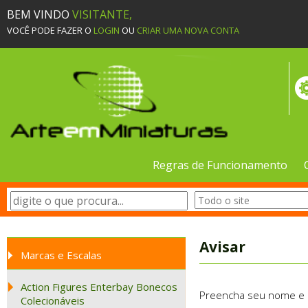
BEM VINDO
VISITANTE,
VOCÊ PODE FAZER O
LOGIN
OU
CRIAR UMA NOVA CONTA
Regras de Funcionamento
Avisar
Marcas e Escalas
Action Figures Enterbay Bonecos
Preencha seu nome e e-
Colecionáveis