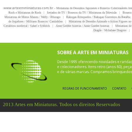
www.arteemminiaturas.com.br -
Miniaturas de Desenhos Japoneses e Bonecos Colecionáveis A
Rock e Miniaturas de Rock
|
Seriados de TV / Bonecos da TV / Miniaturas da Televisão
|
Boneco 
Miniaturas de Motos Maisto / Welly / Bburago
|
Bakugan Brinquedos / Bakugan Guerreiros da Batalha
de Jogadores / Militares Bonecos/ Caminhões
|
Miniaturas de Desenho Animado e Action Figures no 
Cavaleiros medieval / Safari e Schleich
|
Anne Geddes bonecas / Anne Guedes bonecas
|
Miniaturas de 
Dragão / Mcfarlane Dragons
|
SOBRE A ARTE EM MINIATURAS
Desde 1995 oferecendo novidades e rarida
e colecionadores. Itens retro (anos 80), pe
e de várias marcas. Compramos brinquedos 
REGRAS DE FUNCIONAMENTO
CONTATO
2013 Artes em Miniaturas. Todos os direitos Reservados