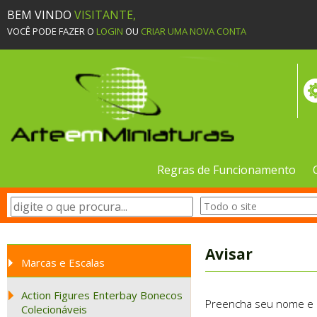
BEM VINDO
VISITANTE,
VOCÊ PODE FAZER O
LOGIN
OU
CRIAR UMA NOVA CONTA
Regras de Funcionamento
Avisar
Marcas e Escalas
Action Figures Enterbay Bonecos
Preencha seu nome e e-
Colecionáveis