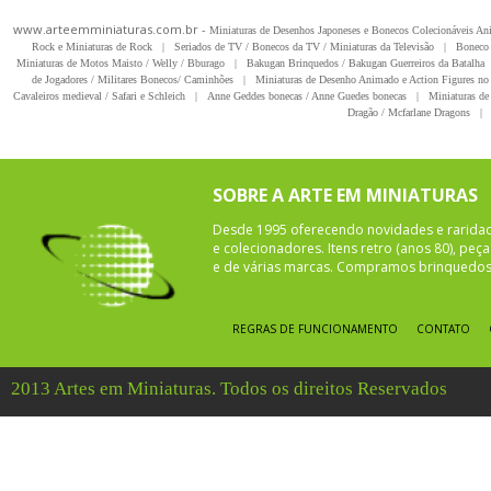
www.arteemminiaturas.com.br -
Miniaturas de Desenhos Japoneses e Bonecos Colecionáveis A
Rock e Miniaturas de Rock
|
Seriados de TV / Bonecos da TV / Miniaturas da Televisão
|
Boneco 
Miniaturas de Motos Maisto / Welly / Bburago
|
Bakugan Brinquedos / Bakugan Guerreiros da Batalha
de Jogadores / Militares Bonecos/ Caminhões
|
Miniaturas de Desenho Animado e Action Figures no 
Cavaleiros medieval / Safari e Schleich
|
Anne Geddes bonecas / Anne Guedes bonecas
|
Miniaturas de 
Dragão / Mcfarlane Dragons
|
SOBRE A ARTE EM MINIATURAS
Desde 1995 oferecendo novidades e rarida
e colecionadores. Itens retro (anos 80), pe
e de várias marcas. Compramos brinquedos 
REGRAS DE FUNCIONAMENTO
CONTATO
2013 Artes em Miniaturas. Todos os direitos Reservados