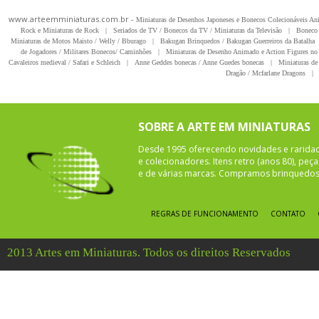
www.arteemminiaturas.com.br -
Miniaturas de Desenhos Japoneses e Bonecos Colecionáveis A
Rock e Miniaturas de Rock
|
Seriados de TV / Bonecos da TV / Miniaturas da Televisão
|
Boneco 
Miniaturas de Motos Maisto / Welly / Bburago
|
Bakugan Brinquedos / Bakugan Guerreiros da Batalha
de Jogadores / Militares Bonecos/ Caminhões
|
Miniaturas de Desenho Animado e Action Figures no 
Cavaleiros medieval / Safari e Schleich
|
Anne Geddes bonecas / Anne Guedes bonecas
|
Miniaturas de 
Dragão / Mcfarlane Dragons
|
SOBRE A ARTE EM MINIATURAS
Desde 1995 oferecendo novidades e rarida
e colecionadores. Itens retro (anos 80), pe
e de várias marcas. Compramos brinquedos 
REGRAS DE FUNCIONAMENTO
CONTATO
2013 Artes em Miniaturas. Todos os direitos Reservados