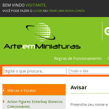
BEM VINDO
VISITANTE,
VOCÊ PODE FAZER O
LOGIN
OU
CRIAR UMA NOVA CONTA
Regras de Funcionamento
Avisar
Marcas e Escalas
Action Figures Enterbay Bonecos
Preencha seu nome e e-
Colecionáveis