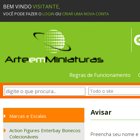
BEM VINDO
VISITANTE,
VOCÊ PODE FAZER O
LOGIN
OU
CRIAR UMA NOVA CONTA
Regras de Funcionamento
Avisar
Marcas e Escalas
Action Figures Enterbay Bonecos
Preencha seu nome e e-
Colecionáveis