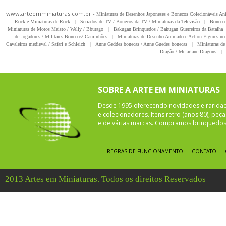
www.arteemminiaturas.com.br -
Miniaturas de Desenhos Japoneses e Bonecos Colecionáveis A
Rock e Miniaturas de Rock
|
Seriados de TV / Bonecos da TV / Miniaturas da Televisão
|
Boneco 
Miniaturas de Motos Maisto / Welly / Bburago
|
Bakugan Brinquedos / Bakugan Guerreiros da Batalha
de Jogadores / Militares Bonecos/ Caminhões
|
Miniaturas de Desenho Animado e Action Figures no 
Cavaleiros medieval / Safari e Schleich
|
Anne Geddes bonecas / Anne Guedes bonecas
|
Miniaturas de 
Dragão / Mcfarlane Dragons
|
SOBRE A ARTE EM MINIATURAS
Desde 1995 oferecendo novidades e rarida
e colecionadores. Itens retro (anos 80), pe
e de várias marcas. Compramos brinquedos 
REGRAS DE FUNCIONAMENTO
CONTATO
2013 Artes em Miniaturas. Todos os direitos Reservados