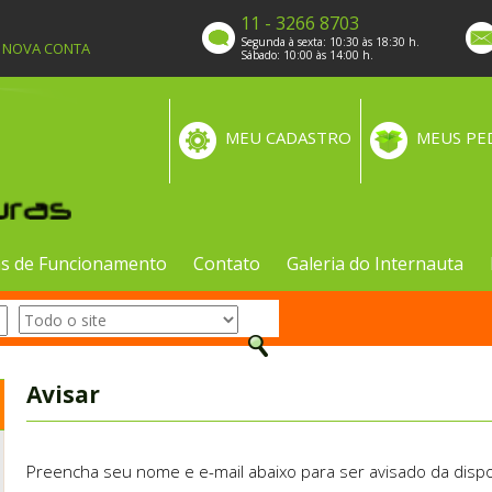
11 - 3266 8703
Segunda à sexta: 10:30 às 18:30 h.
A NOVA CONTA
Sábado: 10:00 às 14:00 h.
MEU CADASTRO
MEUS PE
s de Funcionamento
Contato
Galeria do Internauta
Avisar
Preencha seu nome e e-mail abaixo para ser avisado da dispo