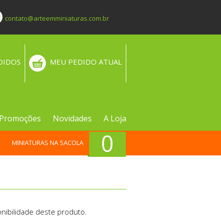
contato@arteemminiaturas.com.br
DIDOS
MEU PEDIDO ATUAL
Promoções
Novidades
A Loja
0
MINIATURAS NA SACOLA
nibilidade deste produto.