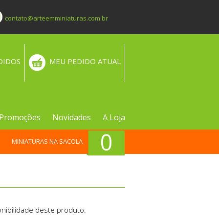
contato@arteemminiaturas.com.br
DIDOS
MEU PEDIDO ATUAL
Promoções
Novidades
A Loja
0
MINIATURAS NA SACOLA
nibilidade deste produto.