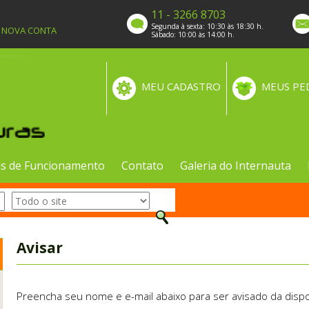
11 - 3266 8703
Segunda à sexta: 10:30 às 18:30 h.
A NOVA CONTA
Sábado: 10:00 às 14:00 h.
MEU CADASTRO
MEUS PE
s de Funcionamento
Contato
Galeria do Internauta
Avisar
Preencha seu nome e e-mail abaixo para ser avisado da dispo