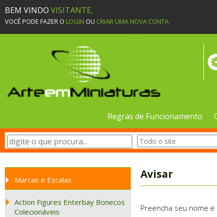
BEM VINDO
VISITANTE,
VOCÊ PODE FAZER O
LOGIN
OU
CRIAR UMA NOVA CONTA
Regras de Funcionamento
Avisar
Marcas e Escalas
Action Figures Enterbay Bonecos
Preencha seu nome e e-
Colecionáveis