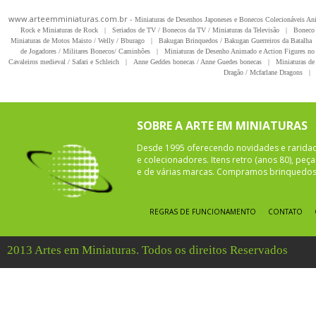
www.arteemminiaturas.com.br -
Miniaturas de Desenhos Japoneses e Bonecos Colecionáveis A
Rock e Miniaturas de Rock
|
Seriados de TV / Bonecos da TV / Miniaturas da Televisão
|
Boneco 
Miniaturas de Motos Maisto / Welly / Bburago
|
Bakugan Brinquedos / Bakugan Guerreiros da Batalha
de Jogadores / Militares Bonecos/ Caminhões
|
Miniaturas de Desenho Animado e Action Figures no 
Cavaleiros medieval / Safari e Schleich
|
Anne Geddes bonecas / Anne Guedes bonecas
|
Miniaturas de 
Dragão / Mcfarlane Dragons
|
SOBRE A ARTE EM MINIATURAS
Desde 1995 oferecendo novidades e rarida
e colecionadores. Itens retro (anos 80), pe
e de várias marcas. Compramos brinquedos 
REGRAS DE FUNCIONAMENTO
CONTATO
2013 Artes em Miniaturas. Todos os direitos Reservados