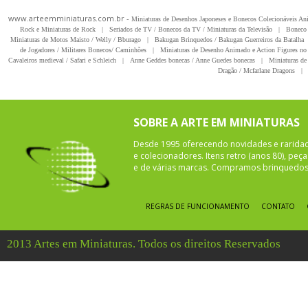
www.arteemminiaturas.com.br -
Miniaturas de Desenhos Japoneses e Bonecos Colecionáveis A
Rock e Miniaturas de Rock
|
Seriados de TV / Bonecos da TV / Miniaturas da Televisão
|
Boneco 
Miniaturas de Motos Maisto / Welly / Bburago
|
Bakugan Brinquedos / Bakugan Guerreiros da Batalha
de Jogadores / Militares Bonecos/ Caminhões
|
Miniaturas de Desenho Animado e Action Figures no 
Cavaleiros medieval / Safari e Schleich
|
Anne Geddes bonecas / Anne Guedes bonecas
|
Miniaturas de 
Dragão / Mcfarlane Dragons
|
SOBRE A ARTE EM MINIATURAS
Desde 1995 oferecendo novidades e rarida
e colecionadores. Itens retro (anos 80), pe
e de várias marcas. Compramos brinquedos 
REGRAS DE FUNCIONAMENTO
CONTATO
2013 Artes em Miniaturas. Todos os direitos Reservados