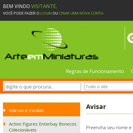
BEM VINDO
VISITANTE,
VOCÊ PODE FAZER O
LOGIN
OU
CRIAR UMA NOVA CONTA
Regras de Funcionamento
Avisar
Marcas e Escalas
Action Figures Enterbay Bonecos
Preencha seu nome e e-
Colecionáveis