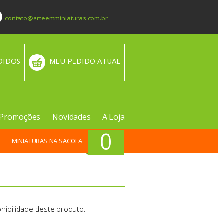
contato@arteemminiaturas.com.br
DIDOS
MEU PEDIDO ATUAL
Promoções
Novidades
A Loja
0
MINIATURAS NA SACOLA
nibilidade deste produto.