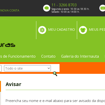
11 - 3266 8703
Segunda à sexta: 10:30 às 18:30 h.
A NOVA CONTA
Sábado: 10:00 às 14:00 h.
MEU CADASTRO
MEUS PE
s de Funcionamento
Contato
Galeria do Internauta
Avisar
Preencha seu nome e e-mail abaixo para ser avisado da dispo