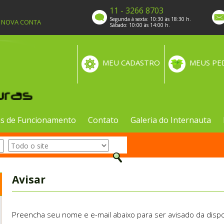
11 - 3266 8703
Segunda à sexta: 10:30 às 18:30 h.
A NOVA CONTA
Sábado: 10:00 às 14:00 h.
MEU CADASTRO
MEUS PE
s de Funcionamento
Contato
Galeria do Internauta
Avisar
Preencha seu nome e e-mail abaixo para ser avisado da dispo