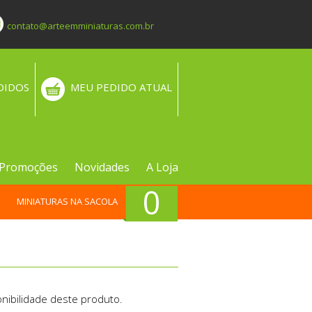
contato@arteemminiaturas.com.br
DIDOS
MEU PEDIDO ATUAL
Promoções
Novidades
A Loja
0
MINIATURAS NA SACOLA
nibilidade deste produto.