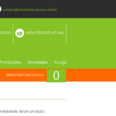
contato@arteemminiaturas.com.br
DIDOS
MEU PEDIDO ATUAL
Promoções
Novidades
A Loja
0
MINIATURAS NA SACOLA
nibilidade deste produto.