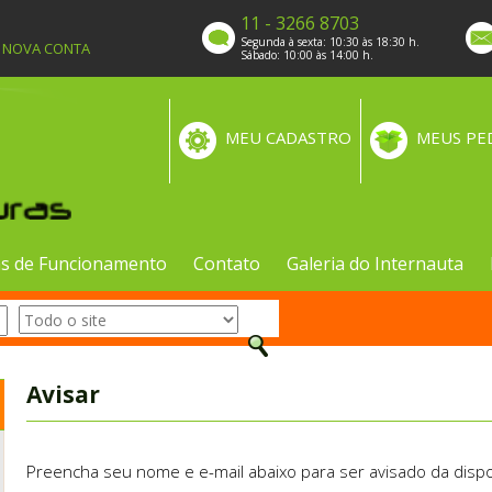
11 - 3266 8703
Segunda à sexta: 10:30 às 18:30 h.
A NOVA CONTA
Sábado: 10:00 às 14:00 h.
MEU CADASTRO
MEUS PE
s de Funcionamento
Contato
Galeria do Internauta
Avisar
Preencha seu nome e e-mail abaixo para ser avisado da dispo