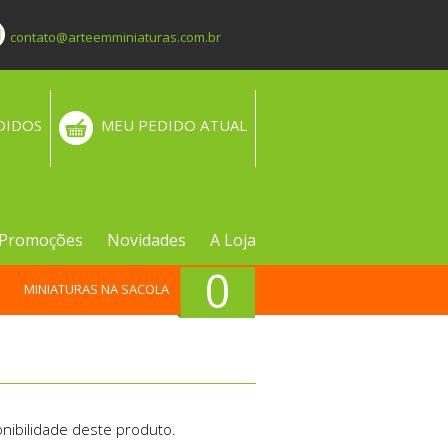
contato@arteemminiaturas.com.br
DIDOS
MEU PEDIDO ATUAL
Promoções
Novidades
A Loja
0
MINIATURAS NA SACOLA
nibilidade deste produto.