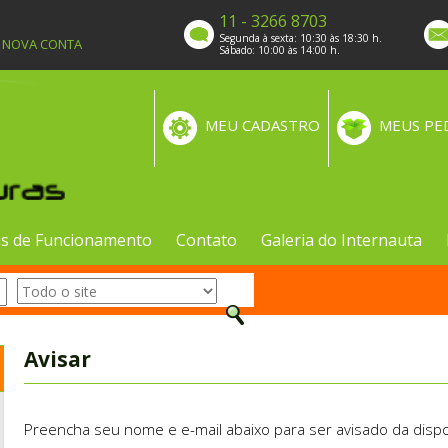
11 - 3266 8703
Segunda à sexta: 10:30 às 18:30 h.
A NOVA CONTA
Sábado: 10:00 às 14:00 h.
MEU CADASTRO
MEUS PE
s de Funcionamento
Contato
Galeria do Internauta
Avisar
Preencha seu nome e e-mail abaixo para ser avisado da dispo