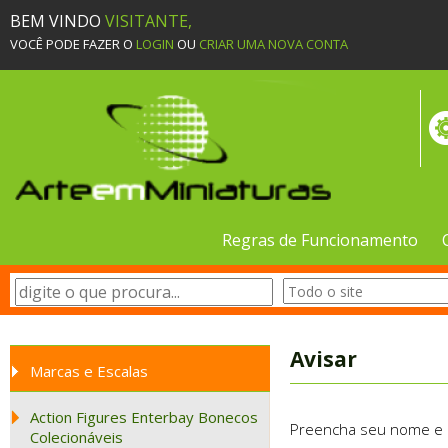
BEM VINDO
VISITANTE,
VOCÊ PODE FAZER O
LOGIN
OU
CRIAR UMA NOVA CONTA
Regras de Funcionamento
Avisar
Marcas e Escalas
Action Figures Enterbay Bonecos
Preencha seu nome e e-
Colecionáveis