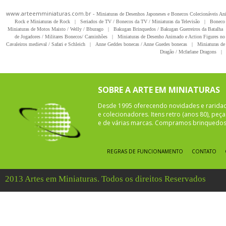
www.arteemminiaturas.com.br -
Miniaturas de Desenhos Japoneses e Bonecos Colecionáveis A
Rock e Miniaturas de Rock
|
Seriados de TV / Bonecos da TV / Miniaturas da Televisão
|
Boneco 
Miniaturas de Motos Maisto / Welly / Bburago
|
Bakugan Brinquedos / Bakugan Guerreiros da Batalha
de Jogadores / Militares Bonecos/ Caminhões
|
Miniaturas de Desenho Animado e Action Figures no 
Cavaleiros medieval / Safari e Schleich
|
Anne Geddes bonecas / Anne Guedes bonecas
|
Miniaturas de 
Dragão / Mcfarlane Dragons
|
SOBRE A ARTE EM MINIATURAS
Desde 1995 oferecendo novidades e rarida
e colecionadores. Itens retro (anos 80), pe
e de várias marcas. Compramos brinquedos 
REGRAS DE FUNCIONAMENTO
CONTATO
2013 Artes em Miniaturas. Todos os direitos Reservados