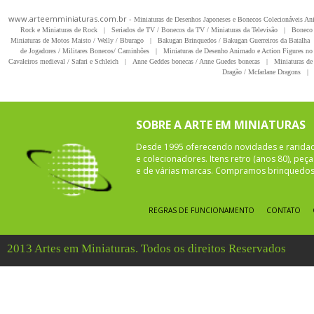
www.arteemminiaturas.com.br -
Miniaturas de Desenhos Japoneses e Bonecos Colecionáveis A
Rock e Miniaturas de Rock
|
Seriados de TV / Bonecos da TV / Miniaturas da Televisão
|
Boneco 
Miniaturas de Motos Maisto / Welly / Bburago
|
Bakugan Brinquedos / Bakugan Guerreiros da Batalha
de Jogadores / Militares Bonecos/ Caminhões
|
Miniaturas de Desenho Animado e Action Figures no 
Cavaleiros medieval / Safari e Schleich
|
Anne Geddes bonecas / Anne Guedes bonecas
|
Miniaturas de 
Dragão / Mcfarlane Dragons
|
SOBRE A ARTE EM MINIATURAS
Desde 1995 oferecendo novidades e rarida
e colecionadores. Itens retro (anos 80), pe
e de várias marcas. Compramos brinquedos 
REGRAS DE FUNCIONAMENTO
CONTATO
2013 Artes em Miniaturas. Todos os direitos Reservados