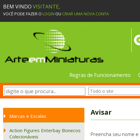
BEM VINDO
VISITANTE,
VOCÊ PODE FAZER O
LOGIN
OU
CRIAR UMA NOVA CONTA
Regras de Funcionamento
Avisar
Marcas e Escalas
Action Figures Enterbay Bonecos
Preencha seu nome e e-
Colecionáveis