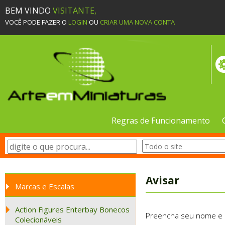
BEM VINDO
VISITANTE,
VOCÊ PODE FAZER O
LOGIN
OU
CRIAR UMA NOVA CONTA
Regras de Funcionamento
Avisar
Marcas e Escalas
Action Figures Enterbay Bonecos
Preencha seu nome e e-
Colecionáveis