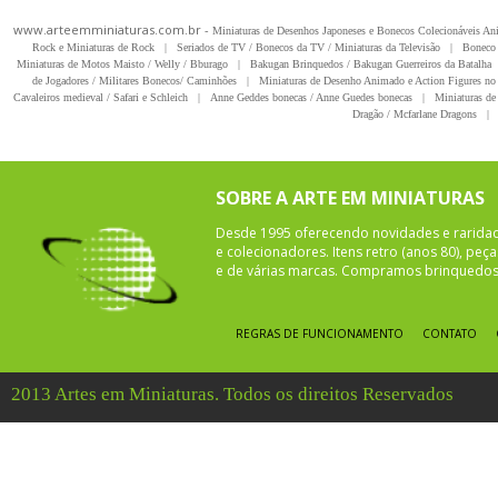
www.arteemminiaturas.com.br -
Miniaturas de Desenhos Japoneses e Bonecos Colecionáveis A
Rock e Miniaturas de Rock
|
Seriados de TV / Bonecos da TV / Miniaturas da Televisão
|
Boneco 
Miniaturas de Motos Maisto / Welly / Bburago
|
Bakugan Brinquedos / Bakugan Guerreiros da Batalha
de Jogadores / Militares Bonecos/ Caminhões
|
Miniaturas de Desenho Animado e Action Figures no 
Cavaleiros medieval / Safari e Schleich
|
Anne Geddes bonecas / Anne Guedes bonecas
|
Miniaturas de 
Dragão / Mcfarlane Dragons
|
SOBRE A ARTE EM MINIATURAS
Desde 1995 oferecendo novidades e rarida
e colecionadores. Itens retro (anos 80), pe
e de várias marcas. Compramos brinquedos 
REGRAS DE FUNCIONAMENTO
CONTATO
2013 Artes em Miniaturas. Todos os direitos Reservados