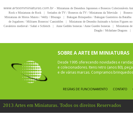
www.arteemminiaturas.com.br -
Miniaturas de Desenhos Japoneses e Bonecos Colecionáveis A
Rock e Miniaturas de Rock
|
Seriados de TV / Bonecos da TV / Miniaturas da Televisão
|
Boneco 
Miniaturas de Motos Maisto / Welly / Bburago
|
Bakugan Brinquedos / Bakugan Guerreiros da Batalha
de Jogadores / Militares Bonecos/ Caminhões
|
Miniaturas de Desenho Animado e Action Figures no 
Cavaleiros medieval / Safari e Schleich
|
Anne Geddes bonecas / Anne Guedes bonecas
|
Miniaturas de 
Dragão / Mcfarlane Dragons
|
SOBRE A ARTE EM MINIATURAS
Desde 1995 oferecendo novidades e rarida
e colecionadores. Itens retro (anos 80), pe
e de várias marcas. Compramos brinquedos 
REGRAS DE FUNCIONAMENTO
CONTATO
2013 Artes em Miniaturas. Todos os direitos Reservados