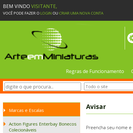
BEM VINDO
VISITANTE,
VOCÊ PODE FAZER O
LOGIN
OU
CRIAR UMA NOVA CONTA
Regras de Funcionamento
Avisar
Marcas e Escalas
Action Figures Enterbay Bonecos
Preencha seu nome e e-
Colecionáveis