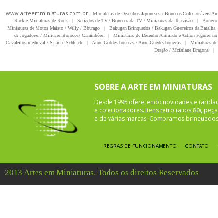
www.arteemminiaturas.com.br -
Miniaturas de Desenhos Japoneses e Bonecos Colecionáveis A
Rock e Miniaturas de Rock
|
Seriados de TV / Bonecos da TV / Miniaturas da Televisão
|
Boneco 
Miniaturas de Motos Maisto / Welly / Bburago
|
Bakugan Brinquedos / Bakugan Guerreiros da Batalha
de Jogadores / Militares Bonecos/ Caminhões
|
Miniaturas de Desenho Animado e Action Figures no 
Cavaleiros medieval / Safari e Schleich
|
Anne Geddes bonecas / Anne Guedes bonecas
|
Miniaturas de 
Dragão / Mcfarlane Dragons
|
SOBRE A ARTE EM MINIATURAS
Desde 1995 oferecendo novidades e rarida
e colecionadores. Itens retro (anos 80), pe
e de várias marcas. Compramos brinquedos 
REGRAS DE FUNCIONAMENTO
CONTATO
2013 Artes em Miniaturas. Todos os direitos Reservados