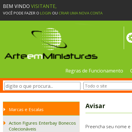
BEM VINDO
VISITANTE,
VOCÊ PODE FAZER O
LOGIN
OU
CRIAR UMA NOVA CONTA
Regras de Funcionamento
Avisar
Marcas e Escalas
Action Figures Enterbay Bonecos
Preencha seu nome e e-
Colecionáveis