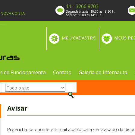
11 - 3266 8703
Segunda à sexta: 10:30 às 18:30 h.
A NOVA CONTA
Sábado: 10:00 às 14:00 h.
MEU CADASTRO
MEUS PE
s de Funcionamento
Contato
Galeria do Internauta
Avisar
Preencha seu nome e e-mail abaixo para ser avisado da dispo