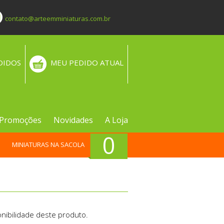
contato@arteemminiaturas.com.br
DIDOS
MEU PEDIDO ATUAL
Promoções
Novidades
A Loja
0
MINIATURAS NA SACOLA
nibilidade deste produto.