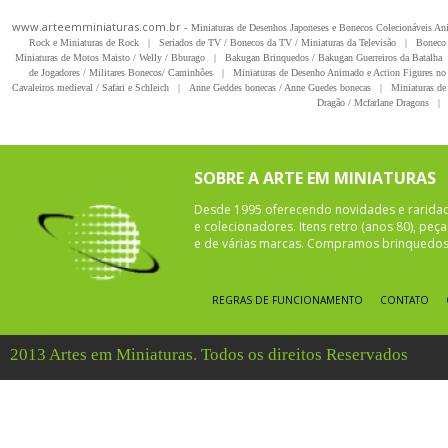
www.arteemminiaturas.com.br -
Miniaturas de Desenhos Japoneses e Bonecos Colecionáveis A
Rock e Miniaturas de Rock
|
Seriados de TV / Bonecos da TV / Miniaturas da Televisão
|
Boneco 
Miniaturas de Motos Maisto / Welly / Bburago
|
Bakugan Brinquedos / Bakugan Guerreiros da Batalha
de Jogadores / Militares Bonecos/ Caminhões
|
Miniaturas de Desenho Animado e Action Figures no 
Cavaleiros medieval / Safari e Schleich
|
Anne Geddes bonecas / Anne Guedes bonecas
|
Miniaturas de 
Dragão / Mcfarlane Dragons
|
SOBRE A ARTE EM MINIATURAS
Desde 1995 oferecendo novidades e rarida
e colecionadores. Itens retro (anos 80), pe
e de várias marcas. Compramos brinquedos 
REGRAS DE FUNCIONAMENTO
CONTATO
2013 Artes em Miniaturas. Todos os direitos Reservados