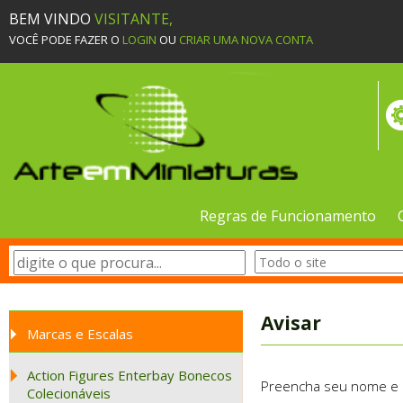
BEM VINDO
VISITANTE,
VOCÊ PODE FAZER O
LOGIN
OU
CRIAR UMA NOVA CONTA
Regras de Funcionamento
Avisar
Marcas e Escalas
Action Figures Enterbay Bonecos
Preencha seu nome e e-
Colecionáveis