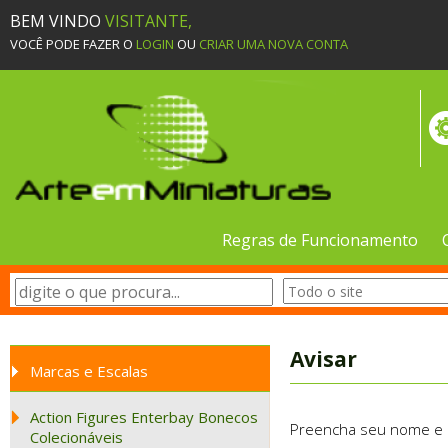
BEM VINDO
VISITANTE,
VOCÊ PODE FAZER O
LOGIN
OU
CRIAR UMA NOVA CONTA
Regras de Funcionamento
Avisar
Marcas e Escalas
Action Figures Enterbay Bonecos
Preencha seu nome e e-
Colecionáveis