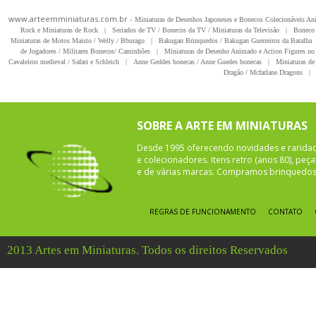
www.arteemminiaturas.com.br -
Miniaturas de Desenhos Japoneses e Bonecos Colecionáveis A
Rock e Miniaturas de Rock
|
Seriados de TV / Bonecos da TV / Miniaturas da Televisão
|
Boneco 
Miniaturas de Motos Maisto / Welly / Bburago
|
Bakugan Brinquedos / Bakugan Guerreiros da Batalha
de Jogadores / Militares Bonecos/ Caminhões
|
Miniaturas de Desenho Animado e Action Figures no 
Cavaleiros medieval / Safari e Schleich
|
Anne Geddes bonecas / Anne Guedes bonecas
|
Miniaturas de 
Dragão / Mcfarlane Dragons
|
SOBRE A ARTE EM MINIATURAS
Desde 1995 oferecendo novidades e rarida
e colecionadores. Itens retro (anos 80), pe
e de várias marcas. Compramos brinquedos 
REGRAS DE FUNCIONAMENTO
CONTATO
2013 Artes em Miniaturas. Todos os direitos Reservados